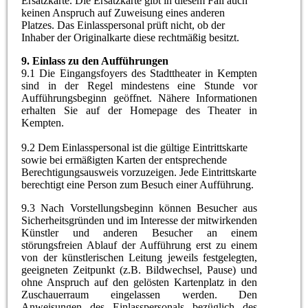
Ersatzkarte. Die Ersatzkarte gibt in diesem Fall auch
keinen Anspruch auf Zuweisung eines anderen
Platzes. Das Einlasspersonal prüft nicht, ob der
Inhaber der Originalkarte diese rechtmäßig besitzt.
9
.
Einlass zu den Aufführungen
9.1 Die Eingangsfoyers des Stadttheater in Kempten
sind in der Regel mindestens eine Stunde vor
Aufführungsbeginn geöffnet. Nähere Informationen
erhalten Sie auf der Homepage des Theater in
Kempten.
9.2 Dem Einlasspersonal ist die gültige Eintrittskarte
sowie bei ermäßigten Karten der entsprechende
Berechtigungsausweis vorzuzeigen. Jede Eintrittskarte
berechtigt eine Person zum Besuch einer Aufführung.
9.3 Nach Vorstellungsbeginn können Besucher aus
Sicherheitsgründen und im Interesse der mitwirkenden
Künstler und anderen Besucher an einem
störungsfreien Ablauf der Aufführung erst zu einem
von der künstlerischen Leitung jeweils festgelegten,
geeigneten Zeitpunkt (z.B. Bildwechsel, Pause) und
ohne Anspruch auf den gelösten Kartenplatz in den
Zuschauerraum eingelassen werden. Den
Anweisungen des Einlasspersonals bezüglich des